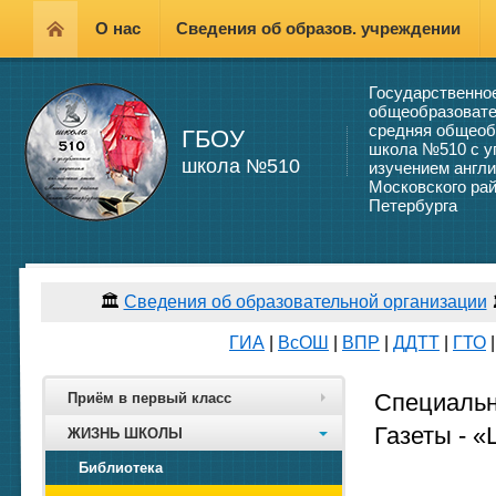
О нас
Сведения об образов. учреждении
Государственно
общеобразовате
средняя общеоб
ГБОУ
школа №510 с у
школа №510
изучением англи
Московского рай
Петербурга
🏛️
Сведения об образовательной организации
ГИА
|
ВсОШ
|
ВПР
|
ДДТТ
|
ГТО
Специальн
Приём в первый класс
Газеты - «
ЖИЗНЬ ШКОЛЫ
Библиотека