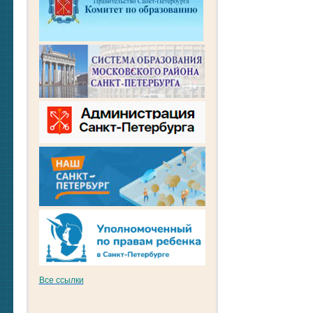
Все с
сылки