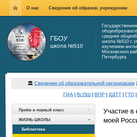
О нас
Сведения об образов. учреждении
Государственно
общеобразовате
средняя общеоб
ГБОУ
школа №510 с у
школа №510
изучением англи
Московского рай
Петербурга
🏛️
Сведения об образовательной организации
ГИА
|
ВсОШ
|
ВПР
|
ДДТТ
|
ГТО
Участие в 
Приём в первый класс
моей Росс
ЖИЗНЬ ШКОЛЫ
Библиотека