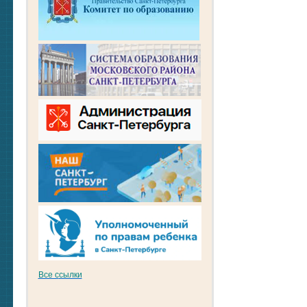
Все с
сылки