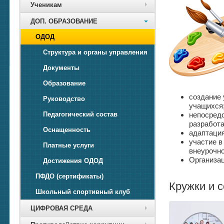
Ученикам
ДОП. ОБРАЗОВАНИЕ
ОДОД
Структура и органы управления
Документы
Образование
создание 
Руководство
учащихся
непосредс
Педагогический состав
разработа
Оснащенность
адаптация
участие в
Платные услуги
внеурочно
Организац
Достижения ОДОД
ПФДО (сертификаты)
Кружки и 
Школьный спортивный клуб
ЦИФРОВАЯ СРЕДА