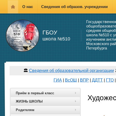
О нас
Сведения об образов. учреждении
Государственно
общеобразовате
средняя общеоб
ГБОУ
школа №510 с у
школа №510
изучением англи
Московского рай
Петербурга
🏛️
Сведения об образовательной организации
ГИА
|
ВсОШ
|
ВПР
|
ДДТТ
|
ГТО
Приём в первый класс
Художес
ЖИЗНЬ ШКОЛЫ
Родителям