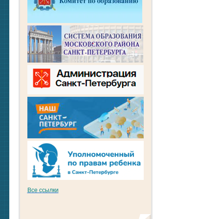
Все с
сылки