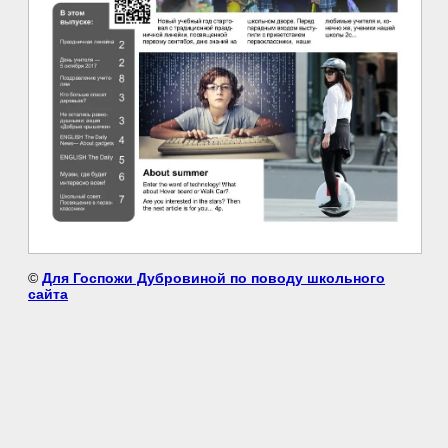
©
Для Госпожи Дубровиной по поводу школьного
сайта